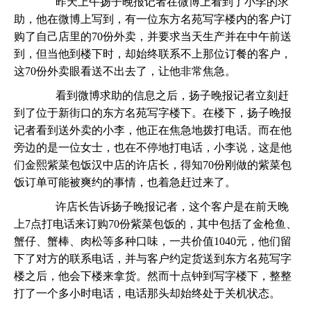
昨天上午扬子晚报记者在微博上看到了小李的求
助，他在微博上写到，有一位东方名苑写字楼内的客户订
购了自己店里的70份外卖，并要求当天生产并在中午前送
到，但当他到楼下时，却始终联系不上那位订餐的客户，
这70份外卖眼看送不出去了，让他非常焦急。
看到微博求助的信息之后，扬子晚报记者立刻赶
到了位于新街口的东方名苑写字楼下。在楼下，扬子晚报
记者看到送外卖的小李，他正在焦急地拨打电话。而在他
旁边的是一位女士，也在不停地打电话，小李说，这是他
们金熙紫菜包饭汉中店的许店长，得知70份刚做的紫菜包
饭订单可能被爽约的事情，也着急赶过来了。
许店长告诉扬子晚报记者，这个客户是在前天晚
上7点打电话来订购70份紫菜包饭的，其中包括了金枪鱼、
蟹仔、蟹棒、肉松等多种口味，一共价值1040元，他们留
下了对方的联系电话，并与客户约定货送到东方名苑写字
楼之后，他会下楼来拿货。然而十点钟到写字楼下，整整
打了一个多小时电话，电话那头却始终处于关机状态。