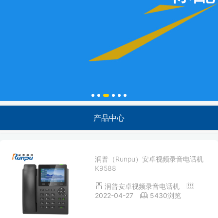
产品中心
润普（Runpu）安卓视频录音电话机
K9588
润普安卓视频录音电话机
2022-04-27
5430浏览